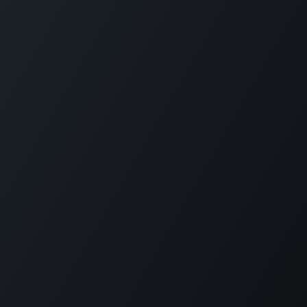
Plantation House Savonet, Weg naar Westpunt z/n,
Curaçao
+599 9 520 16 85
activities@carmabi.org
Copyright © Carmabi
Aangeboden door
- De #1
Open source e-
commerce