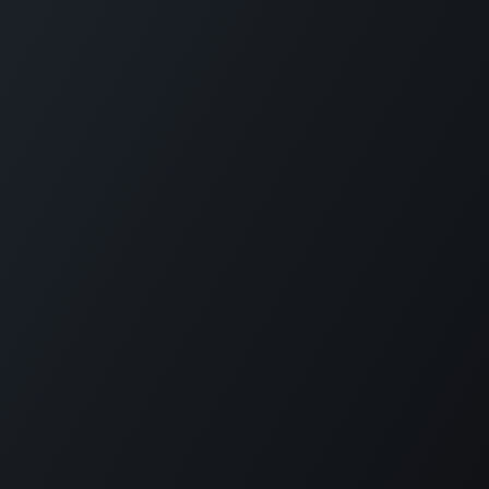
Plantation House Savonet, Weg naar Westpunt z/n,
Curaçao
+599 9 520 16 85
activities@carmabi.org
Copyright © Carmabi
Aangeboden door
- De #1
Open source e-
commerce