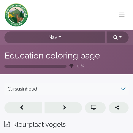
Nav
Education coloring page
0
%
Cursusinhoud
kleurplaat vogels