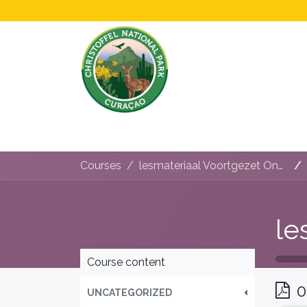
Home
All About Us!
Opening Hours &
Courses
lesmateriaal Voortgezet Onderwijs
Course content
0
UNCATEGORIZED