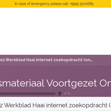
In case of emergency please call: +5999 5201685.
 Fees
FAQ's & Regulations
Book Now
News
02 Werkblad Haai internet zoekopdracht (onderbouw)
0
%
2 Werkblad Haai internet zoekopdracht