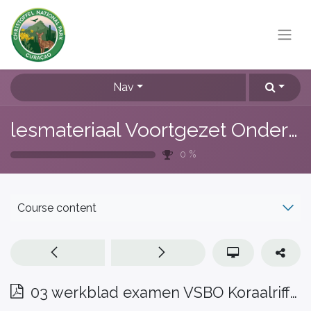
Nav
lesmateriaal Voortgezet Onderwijs
0
%
Course content
03 werkblad examen VSBO Koraalriffen uitwerkbijlage