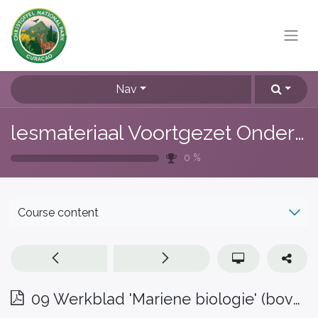
Nav
lesmateriaal Voortgezet Onderwijs
0
%
Course content
09 Werkblad 'Mariene biologie' (bovenbouw hv) Engels