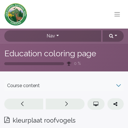
Nav
Education coloring page
0
%
Course content
kleurplaat roofvogels