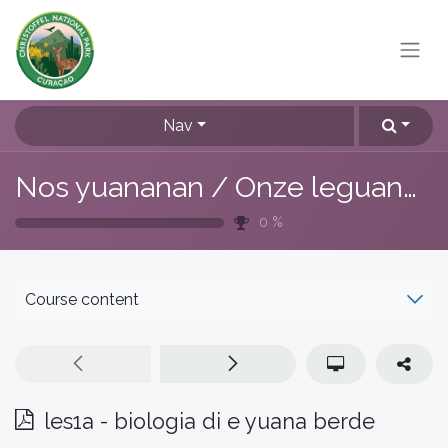
Nav
Nos yuananan / Onze leguanen
0
%
Course content
les1a - biologia di e yuana berde