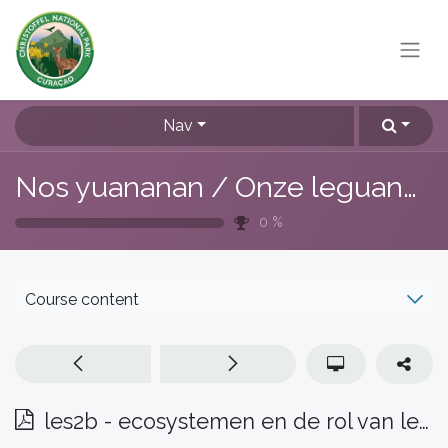
Nav
Nos yuananan / Onze leguanen
0
%
Course content
les2b - ecosystemen en de rol van leguanen daarin